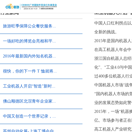
首
行业新闻
工业机器人开启“智
页
关
中国人口红利拐点以
旅游旺季保障公众餐饮服务...
全新的挑战。
于
展
2015年是国内机
一场好吃的博览会亮相和平...
展
商
观
在高工机器人年会中
2016年最新国内外知名机器...
浙江国自机器人总经
会
中
众
展
化”、“工业4.0与
很快，你的下一件 T 恤就将...
心
中
览
同
过400多位机器人
中国机器人市场“战
工业机器人开启“智造”新时...
心
场
期
媒
“国内机器人市场的
馆
活
体
联
佛山顺德区北滘青年企业家...
业的发展态势如此警
2015年，一场“机
动
中
系
中国又创造一个世界记录，...
亿。市场参与者正在
心
我
高工机器人产业研究所
苏州自动化展-上海工博会自...